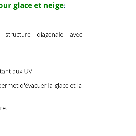
our glace et neige
:
structure diagonale avec
stant aux UV.
l permet d'évacuer la glace et la
re.