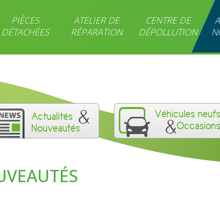
PIÈCES
ATELIER DE
CENTRE DE
A
DÉTACHÉES
RÉPARATION
DÉPOLLUTION
N
Véhicules neuf
Actualités
Occasion
Nouveautés
UVEAUTÉS