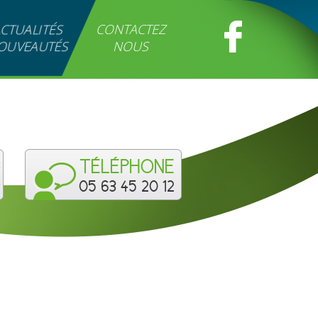
CTUALITÉS
CONTACTEZ
OUVEAUTÉS
NOUS
s
TÉLÉPHONE
s
05 63 45 20 12