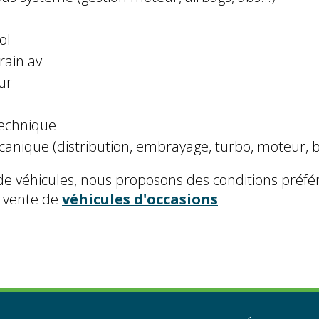
ol
rain av
ur
technique
anique (distribution, embrayage, turbo, moteur, boi
te de véhicules, nous proposons des conditions préfér
 vente de
véhicules d'occasions